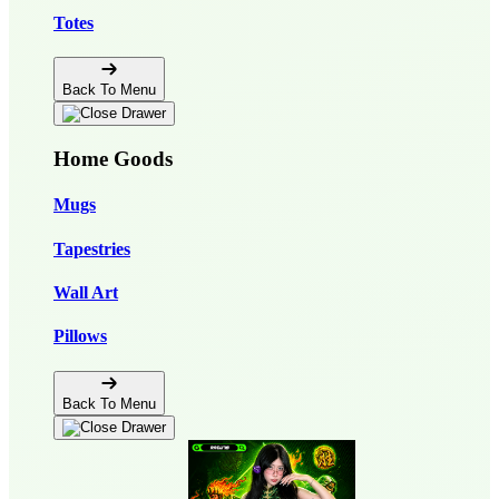
Totes
Back To Menu
Home Goods
Mugs
Tapestries
Wall Art
Pillows
Back To Menu