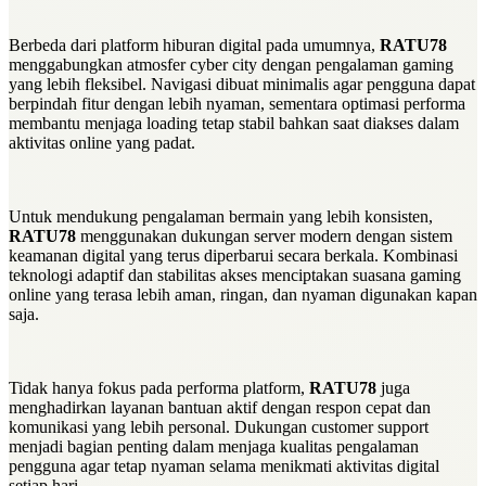
Berbeda dari platform hiburan digital pada umumnya,
RATU78
menggabungkan atmosfer cyber city dengan pengalaman gaming
yang lebih fleksibel. Navigasi dibuat minimalis agar pengguna dapat
berpindah fitur dengan lebih nyaman, sementara optimasi performa
membantu menjaga loading tetap stabil bahkan saat diakses dalam
aktivitas online yang padat.
Untuk mendukung pengalaman bermain yang lebih konsisten,
RATU78
menggunakan dukungan server modern dengan sistem
keamanan digital yang terus diperbarui secara berkala. Kombinasi
teknologi adaptif dan stabilitas akses menciptakan suasana gaming
online yang terasa lebih aman, ringan, dan nyaman digunakan kapan
saja.
Tidak hanya fokus pada performa platform,
RATU78
juga
menghadirkan layanan bantuan aktif dengan respon cepat dan
komunikasi yang lebih personal. Dukungan customer support
menjadi bagian penting dalam menjaga kualitas pengalaman
pengguna agar tetap nyaman selama menikmati aktivitas digital
setiap hari.