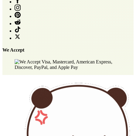
We Accept