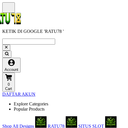
KETIK DI GOOGLE 'RATU78 '
Account
0
Cart
DAFTAR AKUN
Explore Categories
Popular Products
Shop All Designs
RATU78
SITUS SLOT