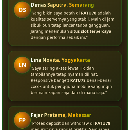
Dimas Saputra, Semarang
DS
“Yang bikin saya betah di
RATU78
adalah
kualitas servernya yang stabil. Main di jam
sibuk pun tetap lancar tanpa gangguan.
Jarang menemukan
situs slot terpercaya
dengan performa sebaik ini.”
Lina Novita, Yogyakarta
LN
“Saya sering akses lewat HP, dan
tampilannya tetap nyaman dilihat.
Responsive banget!
RATU78
benar-benar
cocok untuk pengguna mobile yang ingin
bermain kapan saja dan di mana saja.”
Fajar Pratama, Makassar
FP
“Proses deposit dan withdraw di
RATU78
menurut saya sangat praktis. Semuanya