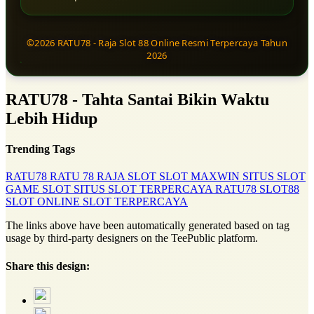
©2026 RATU78 - Raja Slot 88 Online Resmi Terpercaya Tahun
2026
RATU78 - Tahta Santai Bikin Waktu
Lebih Hidup
Trending Tags
RATU78
RATU 78
RAJA SLOT
SLOT MAXWIN
SITUS SLOT
GAME SLOT
SITUS SLOT TERPERCAYA
RATU78
SLOT88
SLOT ONLINE
SLOT TERPERCAYA
The links above have been automatically generated based on tag
usage by third-party designers on the TeePublic platform.
Share this design: