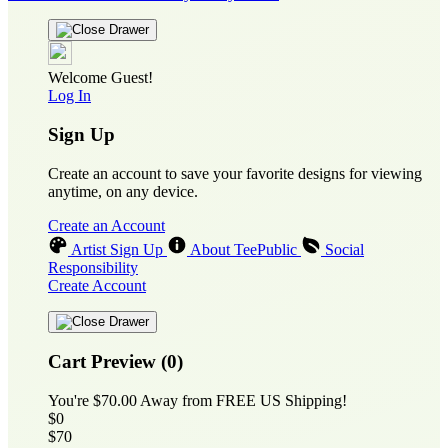
Welcome Guest!
Log In
Sign Up
Create an account to save your favorite designs for viewing
anytime, on any device.
Create an Account
Artist Sign Up
About TeePublic
Social
Responsibility
Create Account
Cart Preview (0)
You're
$70.00
Away from
FREE US Shipping!
$0
$70