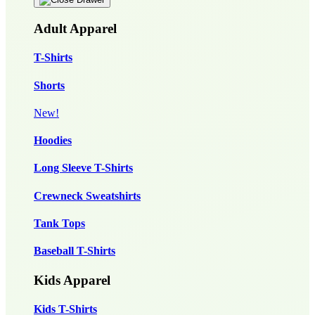
Adult Apparel
T-Shirts
Shorts
New!
Hoodies
Long Sleeve T-Shirts
Crewneck Sweatshirts
Tank Tops
Baseball T-Shirts
Kids Apparel
Kids T-Shirts