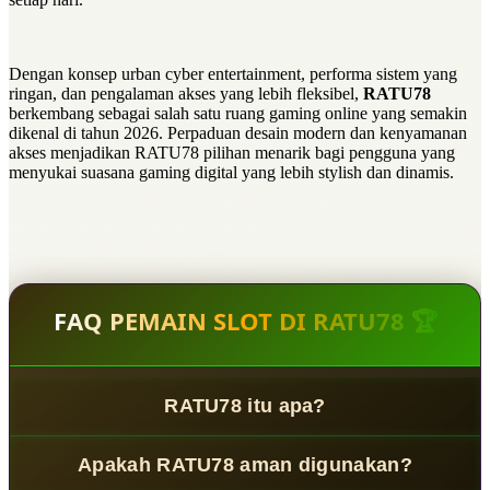
Dengan konsep urban cyber entertainment, performa sistem yang
ringan, dan pengalaman akses yang lebih fleksibel,
RATU78
berkembang sebagai salah satu ruang gaming online yang semakin
dikenal di tahun 2026. Perpaduan desain modern dan kenyamanan
akses menjadikan RATU78 pilihan menarik bagi pengguna yang
menyukai suasana gaming digital yang lebih stylish dan dinamis.
FAQ PEMAIN SLOT DI RATU78 🏆
RATU78 itu apa?
RATU78
adalah platform slot online terpercaya dengan
Apakah RATU78 aman digunakan?
sistem modern dan layanan profesional.