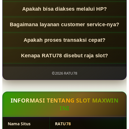
Ya, menggunakan sistem keamanan berlapis untuk
Apakah bisa diakses melalui HP?
melindungi data pengguna.
Bisa, platform ini mendukung semua perangkat termasuk
Bagaimana layanan customer service-nya?
smartphone.
Tersedia 24 jam dengan respon cepat dan ramah !!
Apakah proses transaksi cepat?
Ya, deposit dan penarikan diproses dengan sistem
Kenapa RATU78 disebut raja slot?
otomatis yang efisien.
Karena performa stabil, fitur lengkap, dan kepercayaan
pengguna yang tinggi.
©2026 RATU78
INFORMASI TENTANG SLOT MAXWIN
INI
Nama Situs
RATU78